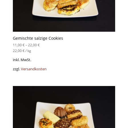
Gemischte salzige Cookies
11,00
€
–
22,00
€
22,00
€
/
kg
inkl. MwSt.
zzgl.
Versandkosten