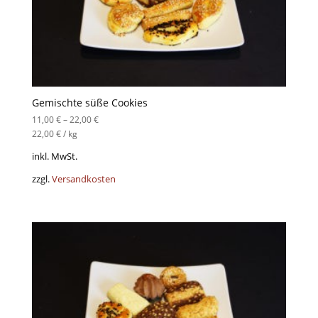
Gemischte süße Cookies
11,00
€
–
22,00
€
22,00
€
/
kg
inkl. MwSt.
zzgl.
Versandkosten