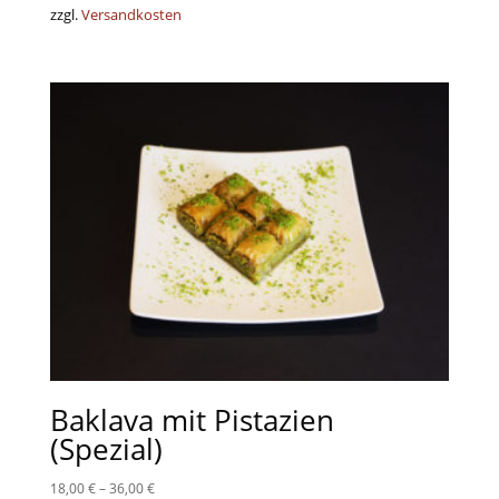
zzgl.
Versandkosten
Baklava mit Pistazien
(Spezial)
18,00
€
–
36,00
€