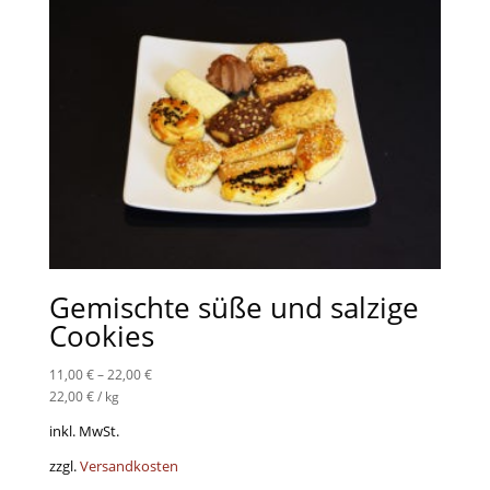
Gemischte süße und salzige
Cookies
11,00
€
–
22,00
€
22,00
€
/
kg
inkl. MwSt.
zzgl.
Versandkosten