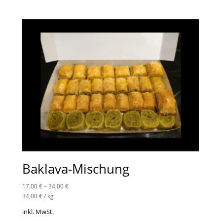
Baklava-Mischung
17,00
€
–
34,00
€
34,00
€
/
kg
inkl. MwSt.