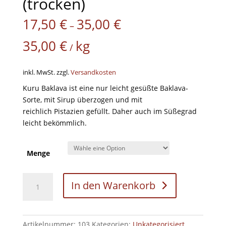
(trocken)
17,50
€
35,00
€
–
35,00
€
kg
/
inkl. MwSt.
zzgl.
Versandkosten
Kuru Baklava ist eine nur leicht gesüßte Baklava-
Sorte, mit Sirup überzogen und mit
reichlich Pistazien gefüllt. Daher auch im Süßegrad
leicht bekömmlich.
Menge
Baklava
In den Warenkorb
mit
Pistazien
(trocken)
Artikelnummer:
103
Kategorien:
Unkategorisiert
,
Menge